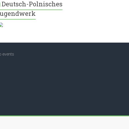
Deutsch-Polnisches
ugendwerk
o events