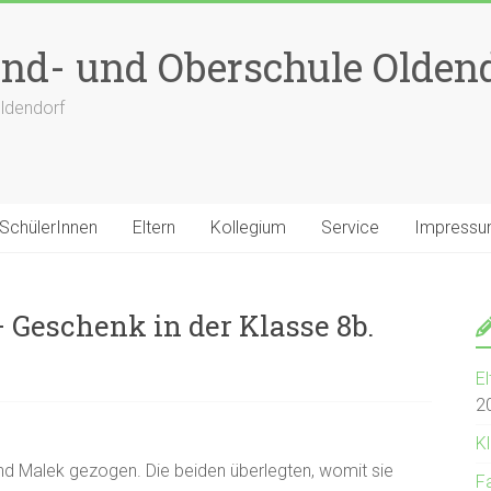
nd- und Oberschule Olden
ldendorf
SchülerInnen
Eltern
Kollegium
Service
Impress
 Geschenk in der Klasse 8b.
E
2
Kl
nd Malek gezogen. Die beiden überlegten, womit sie
F