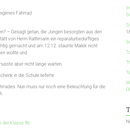
I
eigenes Fahrrad.
S
S
gen? – Gesagt getan, die Jungen besorgten aus den
1
att von Herrn Rathmann ein reparaturbedürftiges
S
htig gemacht und am 12.12. staunte Malek nicht
T
en wollte und
T
 musste aber nicht lange warten.
T
henk in die Schule lieferte.
W
ahrrades. Nun muss nur noch eine Beleuchtung für die
O
h.
T
N
n der Klasse 8b