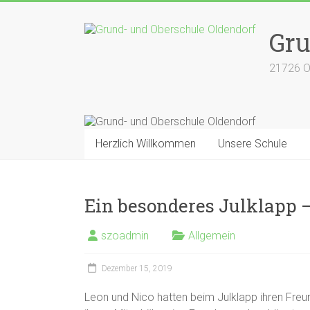
Zum
Inhalt
Gru
springen
21726 O
Herzlich Willkommen
Unsere Schule
Ein besonderes Julklapp –
szoadmin
Allgemein
Dezember 15, 2019
Leon und Nico hatten beim Julklapp ihren Freu