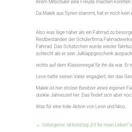
ihrem Mitschüler eine Freude machen könnten.
Da Malek aus Syrien stammt, hat er noch kein 
Also was läge näher als ein Fahrrad zu besor
Restbeständen der Schülerfirma Fahrradwerkst
Fahrrad. Das Schätzchen wurde wieder fahrtüc
schlecht als er sein Julklappgeschenk auspack
nichts auf dem Klassenregal für ihn da war. Er
Leon hatte seinen Vater engagiert, der das Gesc
Malek ist nun stolzer Besitzer eines eigenen F
dunkle Jahreszeit her. Das findet sich aber noc
Was für eine tolle Aktion von Leon und Nico.
←
Gelungener Aktionstag „Fit für mein Leben“ i