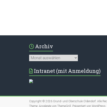
Archiv
Archiv
Intranet (mit Anmeldung)
Copyright © 2026
Grund- und Oberschule Oldendorf
. Alle Re
Theme:
Accelerate
von ThemeGrill. Präsentiert von
WordPress
.