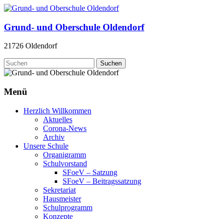
Zum
Inhalt
springen
Grund- und Oberschule Oldendorf
21726 Oldendorf
Menü
Herzlich Willkommen
Aktuelles
Corona-News
Archiv
Unsere Schule
Organigramm
Schulvorstand
SFoeV – Satzung
SFoeV – Beitragssatzung
Sekretariat
Hausmeister
Schulprogramm
Konzepte