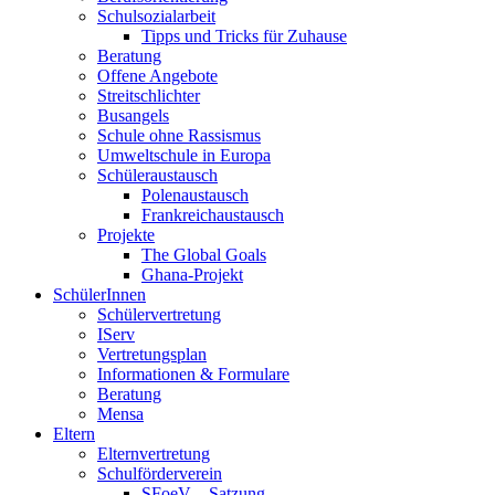
Schulsozialarbeit
Tipps und Tricks für Zuhause
Beratung
Offene Angebote
Streitschlichter
Busangels
Schule ohne Rassismus
Umweltschule in Europa
Schüleraustausch
Polenaustausch
Frankreichaustausch
Projekte
The Global Goals
Ghana-Projekt
SchülerInnen
Schülervertretung
IServ
Vertretungsplan
Informationen & Formulare
Beratung
Mensa
Eltern
Elternvertretung
Schulförderverein
SFoeV – Satzung