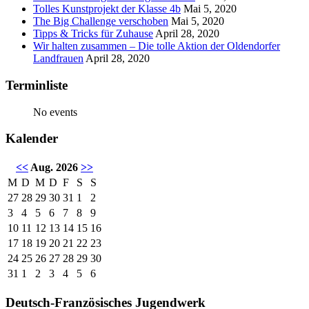
Tolles Kunstprojekt der Klasse 4b
Mai 5, 2020
The Big Challenge verschoben
Mai 5, 2020
Tipps & Tricks für Zuhause
April 28, 2020
Wir halten zusammen – Die tolle Aktion der Oldendorfer
Landfrauen
April 28, 2020
Terminliste
No events
Kalender
<<
Aug. 2026
>>
M
D
M
D
F
S
S
27
28
29
30
31
1
2
3
4
5
6
7
8
9
10
11
12
13
14
15
16
17
18
19
20
21
22
23
24
25
26
27
28
29
30
31
1
2
3
4
5
6
Deutsch-Französisches Jugendwerk