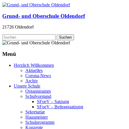
Zum
Inhalt
springen
Grund- und Oberschule Oldendorf
21726 Oldendorf
Menü
Herzlich Willkommen
Aktuelles
Corona-News
Archiv
Unsere Schule
Organigramm
Schulvorstand
SFoeV – Satzung
SFoeV – Beitragssatzung
Sekretariat
Hausmeister
Schulprogramm
Konzepte