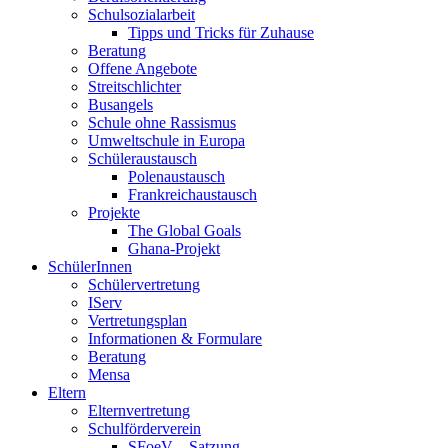
Schulsozialarbeit
Tipps und Tricks für Zuhause
Beratung
Offene Angebote
Streitschlichter
Busangels
Schule ohne Rassismus
Umweltschule in Europa
Schüleraustausch
Polenaustausch
Frankreichaustausch
Projekte
The Global Goals
Ghana-Projekt
SchülerInnen
Schülervertretung
IServ
Vertretungsplan
Informationen & Formulare
Beratung
Mensa
Eltern
Elternvertretung
Schulförderverein
SFoeV – Satzung