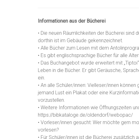
Informationen aus der Bücherei
• Die neuen Räumlichkeiten der Bücherei sind 
dorthin ist im Gebäude gekennzeichnet.
• Alle Bücher zum Lesen mit dem Antolinprogr
• Es gibt englischsprachige Bücher für alle Al
• Das Buchangebot wurde erweitert mit „Tiptoi“-
Leben in die Bücher. Er gibt Geräusche, Spra
ein.
• An alle Schüler/innen: Vielleser/innen können g
jemand Lust ein Plakat oder eine Kurzinformat
vorzustellen.
• Weitere Informationen wie Öffnungszeiten un
https://bibkataloge.de/oldendorf/webopac/
• Vorleser/innen gesucht: Wer möchte gern mon
vorlesen?
• Für Schüler/innen ist die Bücherei zusätzlich