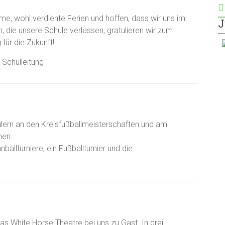
me, wohl verdiente Ferien und hoffen, dass wir uns im
J
, die unsere Schule verlassen, gratulieren wir zum
für die Zukunft!
 Schulleitung
lern an den Kreisfußballmeisterschaften und am
men.
allturniere, ein Fußballturnier und die
as White Horse Theatre bei uns zu Gast. In drei