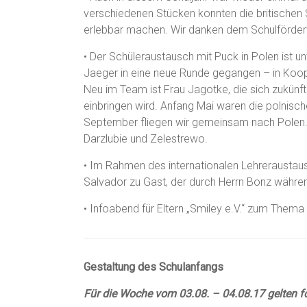
verschiedenen Stücken konnten die britischen
erlebbar machen. Wir danken dem Schulförderver
• Der Schüleraustausch mit Puck in Polen ist un
Jaeger in eine neue Runde gegangen – in Koope
Neu im Team ist Frau Jagotke, die sich zukünft
einbringen wird. Anfang Mai waren die polnisc
September fliegen wir gemeinsam nach Polen. 
Darzlubie und Zelestrewo.
• Im Rahmen des internationalen Lehreraustaus
Salvador zu Gast, der durch Herrn Bonz während
• Infoabend für Eltern „Smiley e.V.“ zum Them
Gestaltung des Schulanfangs
Für die Woche vom 03.08. – 04.08.17 gelten fo