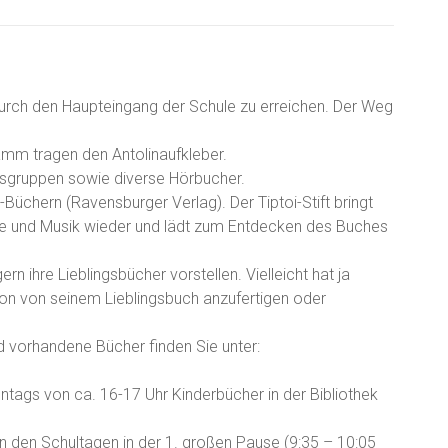
durch den Haupteingang der Schule zu erreichen. Der Weg
amm tragen den Antolinaufkleber.
tersgruppen sowie diverse Hörbucher.
Büchern (Ravensburger Verlag). Der Tiptoi-Stift bringt
che und Musik wieder und lädt zum Entdecken des Buches
ern ihre Lieblingsbücher vorstellen. Vielleicht hat ja
ion von seinem Lieblingsbuch anzufertigen oder
d vorhandene Bücher finden Sie unter:
tags von ca. 16-17 Uhr Kinderbücher in der Bibliothek
 an den Schultagen in der 1. großen Pause (9:35 – 10:05