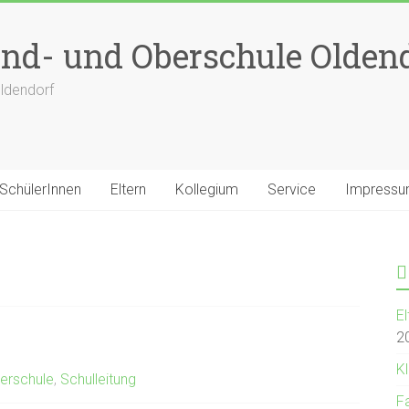
nd- und Oberschule Olden
ldendorf
SchülerInnen
Eltern
Kollegium
Service
Impress
E
2
Kl
erschule
,
Schulleitung
F