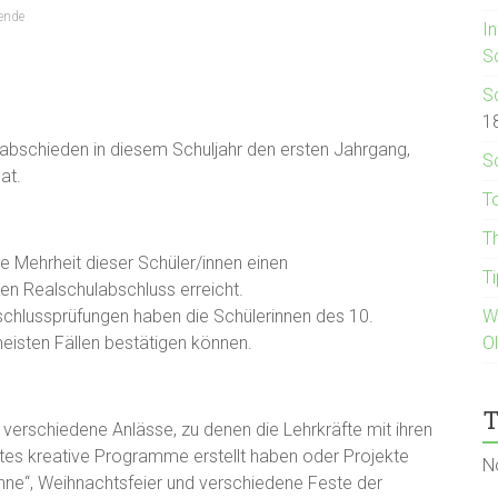
ende
I
S
S
1
abschieden in diesem Schuljahr den ersten Jahrgang,
S
at.
T
T
 Mehrheit dieser Schüler/innen einen
T
en Realschulabschluss erreicht.
Abschlussprüfungen haben die Schülerinnen des 10.
W
meisten Fällen bestätigen können.
O
T
verschiedene Anlässe, zu denen die Lehrkräfte mit ihren
tes kreative Programme erstellt haben oder Projekte
N
ühne“, Weihnachtsfeier und verschiedene Feste der