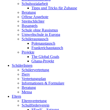
Schulsozialarbeit
Tipps und Tricks für Zuhause
Beratung
Offene Angebote
Streitschlichter
Busangels
Schule ohne Rassismus
Umweltschule in Europa
Schüleraustausch
Polenaustausch
Frankreichaustausch
Projekte
The Global Goals
Ghana-Projekt
SchülerInnen
Schülervertretung
IServ
Vertretungsplan
Informationen & Formulare
Beratung
Mensa
Eltern
Elternvertretung
Schulförderverein
SFoeV – Satzung