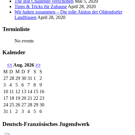
The Big Challenge verschoben
Mai 5, 2020
Tipps & Tricks für Zuhause
April 28, 2020
Wir halten zusammen – Die tolle Aktion der Oldendorfer
Landfrauen
April 28, 2020
Terminliste
No events
Kalender
<<
Aug. 2026
>>
M
D
M
D
F
S
S
27
28
29
30
31
1
2
3
4
5
6
7
8
9
10
11
12
13
14
15
16
17
18
19
20
21
22
23
24
25
26
27
28
29
30
31
1
2
3
4
5
6
Deutsch-Französisches Jugendwerk