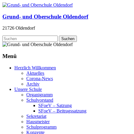
Zum
Inhalt
springen
Grund- und Oberschule Oldendorf
21726 Oldendorf
Menü
Herzlich Willkommen
Aktuelles
Corona-News
Archiv
Unsere Schule
Organigramm
Schulvorstand
SFoeV – Satzung
SFoeV – Beitragssatzung
Sekretariat
Hausmeister
Schulprogramm
Konzepte