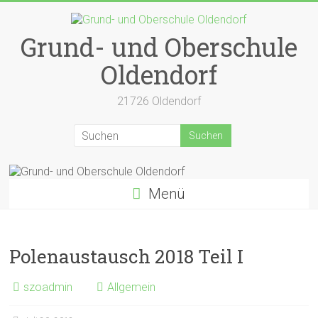
Zum
Inhalt
springen
Grund- und Oberschule
Oldendorf
21726 Oldendorf
Menü
Polenaustausch 2018 Teil I
szoadmin
Allgemein