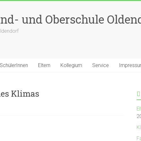
nd- und Oberschule Olden
ldendorf
SchülerInnen
Eltern
Kollegium
Service
Impress
des Klimas
E
2
Kl
F