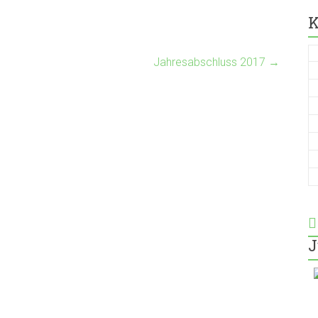
K
Jahresabschluss 2017
→
J