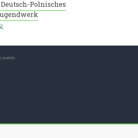
Deutsch-Polnisches
ugendwerk
o events