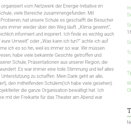
rganisiert vom Netzwerk der Energie-Initiative im
I
Schule, viele Bereiche zusammengefunden. Mit
S
Probieren, hat unsere Schule es geschafft die Besucher
S
uns immer wieder über den Weg läuft. ,,Klima gewinnt‘‘,
1
hlich informiert und inspiriert. Ich finde es wichtig auch
f eure Umwelt‘‘ oder ,,Was kann ich tun?‘‘ achte ich auf
S
e ich es so hin, weil es immer so war. Wir müssen
T
esen, habe viele bekannte Gesichte getroffen und
unserer Schule, Präsentationen aus unserer Region, die
T
wundert. Es war immer eine tolle Stimmung und lief alles
T
el Unterstützung zu schaffen. Mein Dank geht an alle,
er!), den mithelfenden Schülern(Ich habe viele gesehen).
W
ojektleiter die ganze Organisation bewältigt hat. Ich
O
dee mit der Freikarte für das Theater am Abend war
T
N