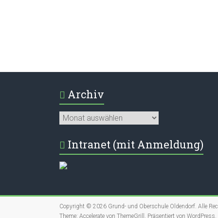
Archiv
Archiv
Intranet (mit Anmeldung)
Copyright © 2026
Grund- und Oberschule Oldendorf
. Alle Re
Theme:
Accelerate
von ThemeGrill. Präsentiert von
WordPress
.